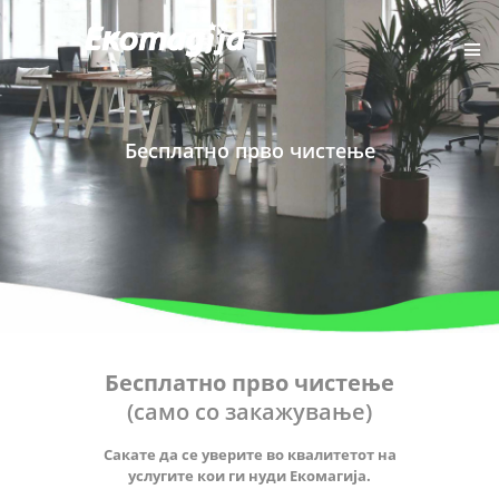
Бесплатно прво чистење
ПОЧЕТНА
ЗА НАС
ПОБАРАЈ ПОНУДА
УСЛУГИ
КЛИЕНТИ
КОНТАКТ
Бесплатно прво чистење
(само со закажување)
Сакате да се уверите во квалитетот на
услугите кои ги нуди Екомагија.