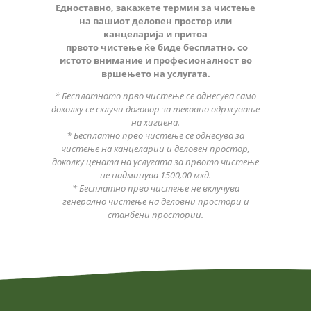
Едноставно, закажете термин за чистење
на вашиот деловен простор или
канцеларија и притоа
првото чистење ќе биде бесплатно, со
истото внимание и професионалност во
вршењето на услугата.
* Бесплатното прво чистење се однесува само
доколку се склучи договор за тековно одржување
на хигиена.
* Бесплатно прво чистење се однесува за
чистење на канцеларии и деловен простор,
доколку цената на услугата за првото чистење
не надминува 1500,00 мкд.
* Бесплатно прво чистење не вклучува
генерално чистење на деловни простори и
станбени простории.